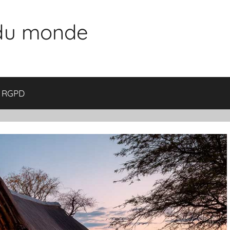
 du monde
RGPD