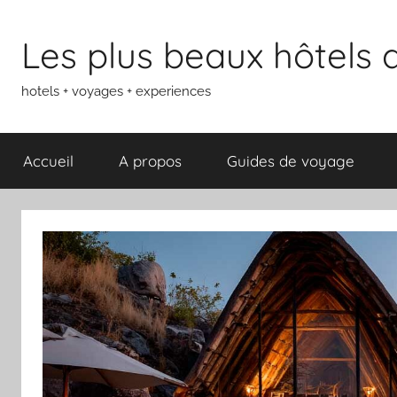
Aller
au
Les plus beaux hôtels
contenu
hotels + voyages + experiences
Accueil
A propos
Guides de voyage