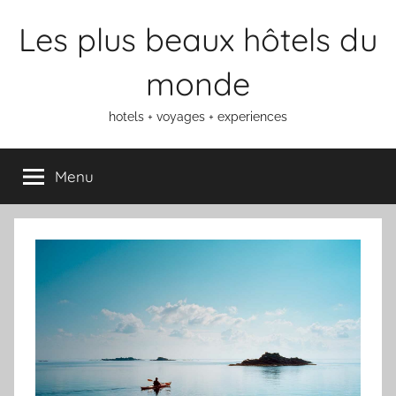
Aller
Les plus beaux hôtels du
au
contenu
monde
hotels + voyages + experiences
Menu