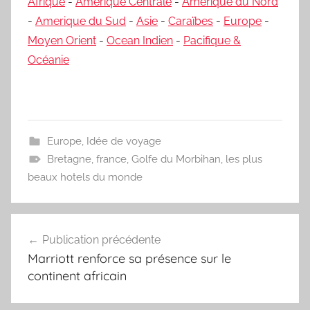
Afrique
-
Amerique Centrale
-
Amerique du Nord
-
Amerique du Sud
-
Asie
-
Caraïbes
-
Europe
-
Moyen Orient
-
Ocean Indien
-
Pacifique &
Océanie
Europe
,
Idée de voyage
Bretagne
,
france
,
Golfe du Morbihan
,
les plus
beaux hotels du monde
Navigation
Publication précédente
de
Marriott renforce sa présence sur le
l’article
continent africain