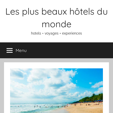
Aller
Les plus beaux hôtels du
au
contenu
monde
hotels + voyages + experiences
Menu