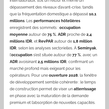
internationaux, soit un retour et même un
dépassement des niveaux d’avant-crise, tandis
que la fréquentation domestique a dépassé
10,1
millions
. Les
performances hôtelières
enregistrent des sommets :
occupation
moyenne
autour de
75 %
,
ADR
proche de
2,4
millions IDR
, et
RevPAR
autour de
1,8 million
IDR
, selon les analyses sectorielles. À
Seminyak
,
l’
occupation
s’est située autour de
77 %
, avec un
ADR
avoisinant
2,5 millions IDR
, confirmant un
marché profond mais exigeant pour les
opérateurs. Pour une
ouverture 2028
, la fenêtre
de développement semble cohérente : le temps
de construction permet de viser un
atterrissage
en phase avec la maturation de la demande
premium et l’absorption de nouvelles capacités.