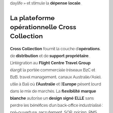
daylife » et stimule la
dépense locale
.
La plateforme
opérationnelle Cross
Collection
Cross Collection
fournit la couche d’
opérations
,
de
distribution
et de
support propriétaire
.
L’intégration au
Flight Centre Travel Group
élargit la portée commerciale (réseaux B2C et
B2B, travel management, canaux Australie/Asie),
utile à Bali où
l’Australie
et l’
Europe
pèsent lourd
dans le mix de marchés. La
flexibilité marque
blanche
autorise un
design signé ELLE
sans
perdre les bénéfices d’un back-office industrialisé :
pré-ouverture, recrutement, SOP, pricing, RMS,