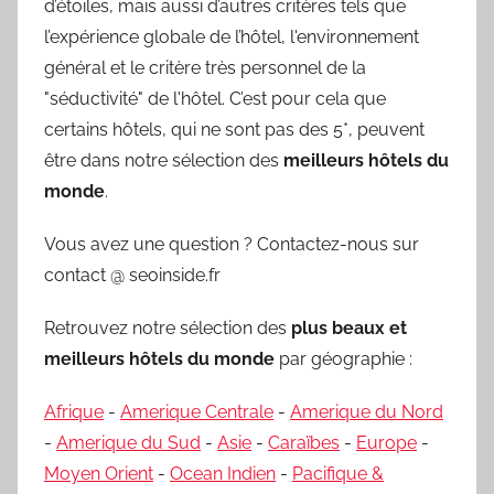
d’étoiles, mais aussi d’autres critères tels que
l’expérience globale de l’hôtel, l'environnement
général et le critère très personnel de la
"séductivité" de l'hôtel. C’est pour cela que
certains hôtels, qui ne sont pas des 5*, peuvent
être dans notre sélection des
meilleurs hôtels du
monde
.
Vous avez une question ? Contactez-nous sur
contact @ seoinside.fr
Retrouvez notre sélection des
plus beaux et
meilleurs hôtels du monde
par géographie :
Afrique
-
Amerique Centrale
-
Amerique du Nord
-
Amerique du Sud
-
Asie
-
Caraïbes
-
Europe
-
Moyen Orient
-
Ocean Indien
-
Pacifique &