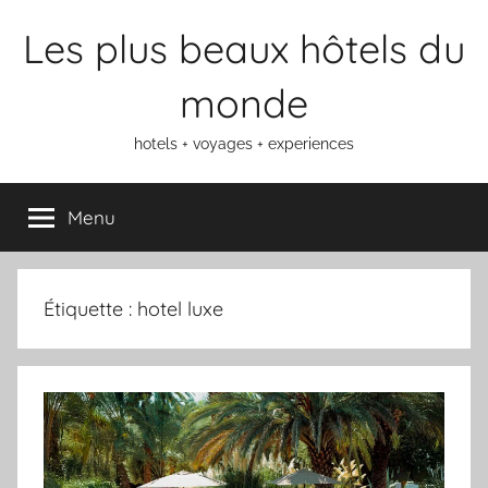
Aller
Les plus beaux hôtels du
au
contenu
monde
hotels + voyages + experiences
Menu
Étiquette :
hotel luxe