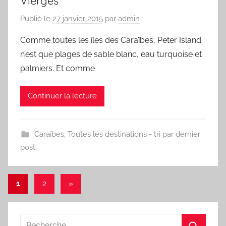
Vierges
Publié le
27 janvier 2015
par
admin
Comme toutes les îles des Caraïbes, Peter Island
n’est que plages de sable blanc, eau turquoise et
palmiers. Et comme
Continuer la lecture
Caraïbes
,
Toutes les destinations - tri par dernier
post
Pagination
Articles
1
2
»
suivants
des
publications
Recherche