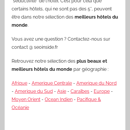
"séductivité" de l'hôtel. C’est pour cela que
certains hôtels, qui ne sont pas des 5*, peuvent
être dans notre sélection des
meilleurs hôtels du
monde
.
Vous avez une question ? Contactez-nous sur
contact @ seoinside.fr
Retrouvez notre sélection des
plus beaux et
meilleurs hôtels du monde
par géographie :
Afrique
-
Amerique Centrale
-
Amerique du Nord
-
Amerique du Sud
-
Asie
-
Caraïbes
-
Europe
-
Moyen Orient
-
Ocean Indien
-
Pacifique &
Océanie