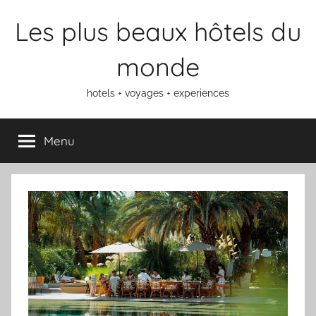
Aller
Les plus beaux hôtels du
au
contenu
monde
hotels + voyages + experiences
Menu