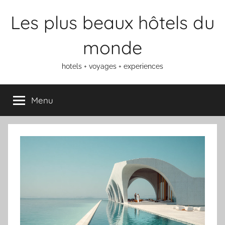
Aller
Les plus beaux hôtels du
au
contenu
monde
hotels + voyages + experiences
Menu