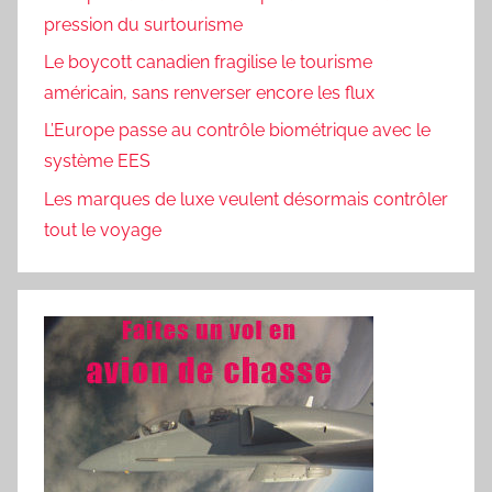
pression du surtourisme
Le boycott canadien fragilise le tourisme
américain, sans renverser encore les flux
L’Europe passe au contrôle biométrique avec le
système EES
Les marques de luxe veulent désormais contrôler
tout le voyage