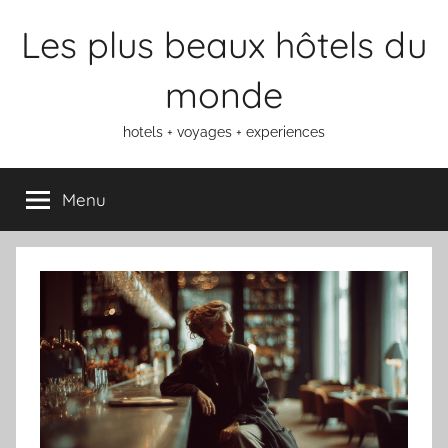
Aller
Les plus beaux hôtels du
au
contenu
monde
hotels + voyages + experiences
Menu