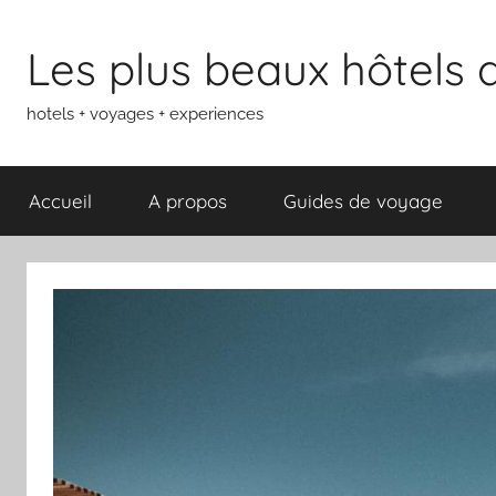
Aller
au
Les plus beaux hôtels
contenu
hotels + voyages + experiences
Accueil
A propos
Guides de voyage