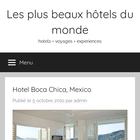
Aller
Les plus beaux hôtels du
au
contenu
monde
hotels + voyages + experiences
Menu
Hotel Boca Chica, Mexico
Publié le
5 octobre 2010
par
admin